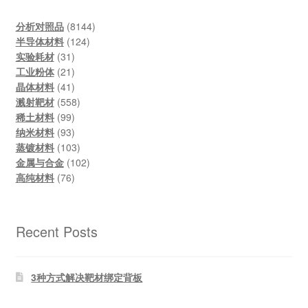
8144
分析对照品
8144
124
products
半导体材料
124
31
products
实验耗材
31
products
21
工业粉体
21
products
41
晶体材料
41
products
558
溅射靶材
558
99
products
稀土材料
99
products
93
纳米材料
93
products
103
蒸镀材料
103
products
102
金属与合金
102
76
products
高纯材料
76
products
Recent Posts
3种方式解决靶材绑定背板