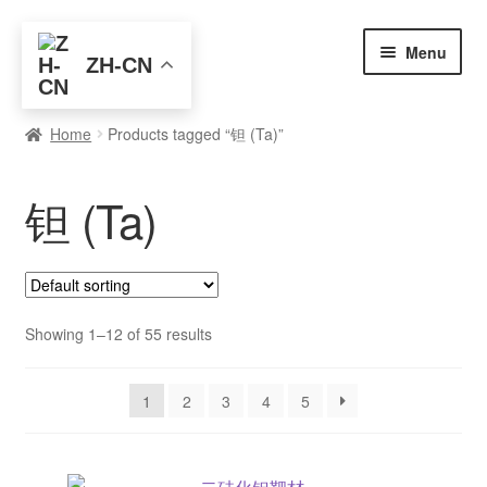
Skip
Skip
Menu
ZH-CN
to
to
navigation
content
首页
Home
Products tagged “钽 (Ta)”
全部产品
钽 (Ta)
元素查询
买家入门
博客
Showing 1–12 of 55 results
关于我们
1
2
3
4
5
联系我们