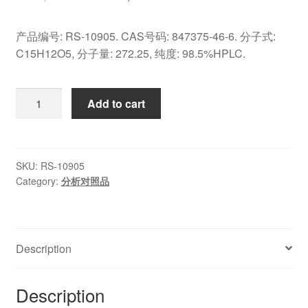
price
price
产品编号: RS-10905. CAS号码: 847375-46-6. 分子式:
was:
is:
C15H12O5, 分子量: 272.25, 纯度: 98.5%HPLC.
¥20,020.00.
¥14,300.00.
847375-
Add to cart
46-
6
|
10mg
SKU:
RS-10905
Category:
分析对照品
|
RS-
10905
quantity
Description
Description