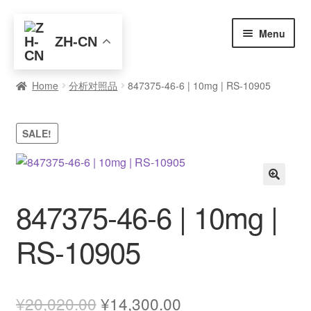
Skip
Skip
Menu
ZH-CN
to
to
navigation
content
首页
Home
分析对照品
847375-46-6 | 10mg | RS-10905
全部产品
SALE!
元素查询
买家入门
🔍
847375-46-6 | 10mg |
博客
RS-10905
关于我们
联系我们
Original
Current
¥
20,020.00
¥
14,300.00