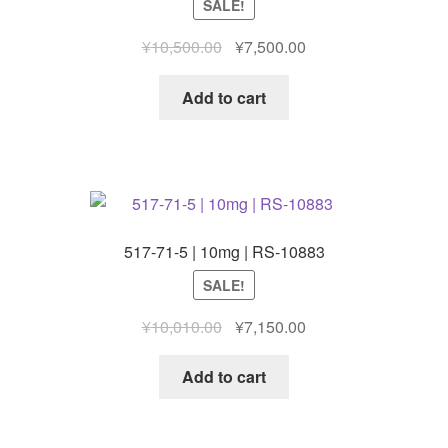
SALE!
Original
Current
¥
10,500.00
¥
7,500.00
price
price
was:
is:
Add to cart
¥10,500.00.
¥7,500.00.
517-71-5 | 10mg | RS-10883
SALE!
Original
Current
¥
10,010.00
¥
7,150.00
price
price
was:
is:
Add to cart
¥10,010.00.
¥7,150.00.