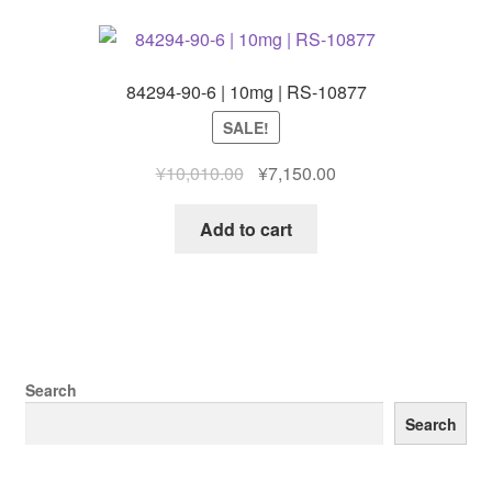
84294-90-6 | 10mg | RS-10877
SALE!
Original
Current
¥
10,010.00
¥
7,150.00
price
price
was:
is:
Add to cart
¥10,010.00.
¥7,150.00.
Search
Search