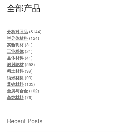
全部产品
8144
分析对照品
8144
124
products
半导体材料
124
31
products
实验耗材
31
products
21
工业粉体
21
products
41
晶体材料
41
products
558
溅射靶材
558
99
products
稀土材料
99
products
93
纳米材料
93
products
103
蒸镀材料
103
products
102
金属与合金
102
76
products
高纯材料
76
products
Recent Posts