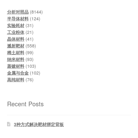
8144
分析对照品
8144
124
products
半导体材料
124
31
products
实验耗材
31
products
21
工业粉体
21
products
41
晶体材料
41
products
558
溅射靶材
558
99
products
稀土材料
99
products
93
纳米材料
93
products
103
蒸镀材料
103
products
102
金属与合金
102
76
products
高纯材料
76
products
Recent Posts
3种方式解决靶材绑定背板