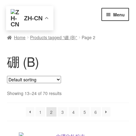
Skip
Skip
Menu
ZH-CN
to
to
navigation
content
首页
Home
Products tagged “硼 (B)”
Page 2
全部产品
硼 (B)
元素查询
买家入门
博客
Showing 13–24 of 70 results
关于我们
1
2
3
4
5
6
联系我们