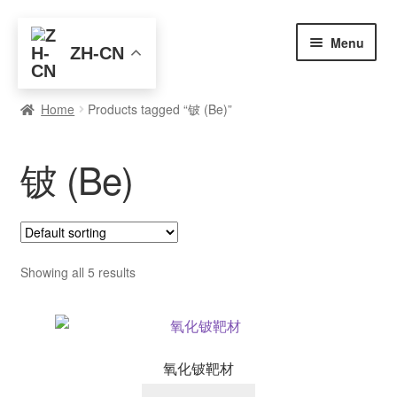
Skip
Skip
Menu
ZH-CN
to
to
navigation
content
首页
Home
Products tagged “铍 (Be)”
全部产品
铍 (Be)
元素查询
买家入门
博客
Showing all 5 results
关于我们
联系我们
氧化铍靶材