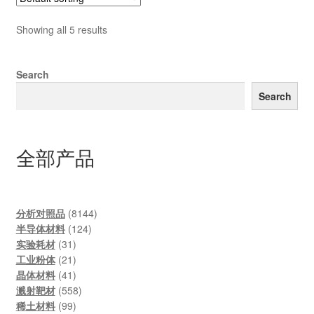
Showing all 5 results
Search
Search
全部产品
8144
分析对照品
8144
124
products
半导体材料
124
31
products
实验耗材
31
products
21
工业粉体
21
products
41
晶体材料
41
products
558
溅射靶材
558
99
products
稀土材料
99