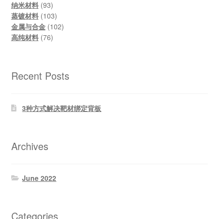
products
93
纳米材料
93
products
103
蒸镀材料
103
products
102
金属与合金
102
76
products
高纯材料
76
products
Recent Posts
3种方式解决靶材绑定背板
Archives
June 2022
Categories