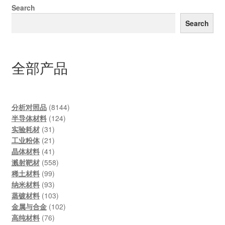
Search
Search
全部产品
8144
分析对照品
8144
124
products
半导体材料
124
31
products
实验耗材
31
products
21
工业粉体
21
products
41
晶体材料
41
products
558
溅射靶材
558
99
products
稀土材料
99
products
93
纳米材料
93
products
103
蒸镀材料
103
products
102
金属与合金
102
76
products
高纯材料
76