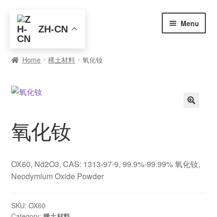
Skip
Skip
Menu
ZH-CN
to
to
navigation
content
首页
Home
稀土材料
氧化钕
全部产品
元素查询
🔍
氧化钕
买家入门
博客
OX60, Nd2O3, CAS: 1313-97-9, 99.9%-99.99% 氧化钕,
关于我们
Neodymium Oxide Powder
联系我们
SKU:
OX60
Category:
稀土材料