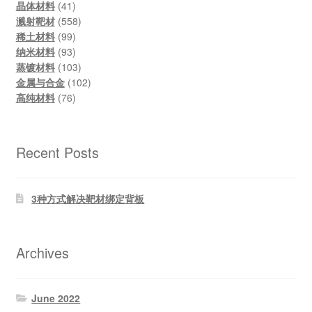
products
41
晶体材料
41
products
558
溅射靶材
558
99
products
稀土材料
99
products
93
纳米材料
93
products
103
蒸镀材料
103
products
102
金属与合金
102
76
products
高纯材料
76
products
Recent Posts
3种方式解决靶材绑定背板
Archives
June 2022